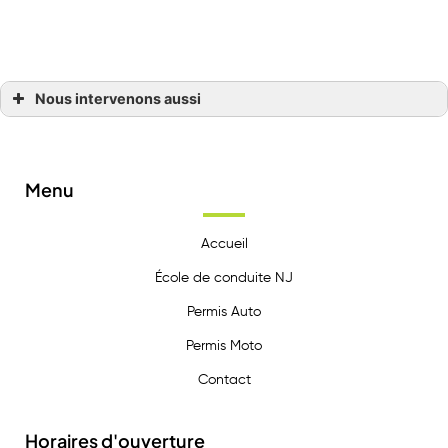
contacter au 02 43 56 05 93 ou via notre
formulaire de contact.
Nous intervenons aussi
Permis moto
Permis moto Forcé
Permis moto Montsûrs
Permis moto L’huisserie
Permis moto Bonchamp-lès-Laval
Menu
Permis moto Saint-Jean-sur-Mayenne
Permis moto Laval
Permis moto Changé
Permis moto Saint-Berthevin
Accueil
Permis moto Louverné
École de conduite NJ
Permis Auto
Permis Moto
Contact
Horaires d'ouverture