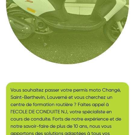
Vous souhaitez passer votre permis moto Changé,
Saint-Berthevin, Louverné et vous cherchez un
centre de formation routière ? Faites appel à
l’ECOLE DE CONDUITE NJ, votre spécialiste en
cours de conduite. Forts de notre expérience et de
notre savoir-faire de plus de 10 ans, nous vous
apportons des solutions adaptées à tous vos